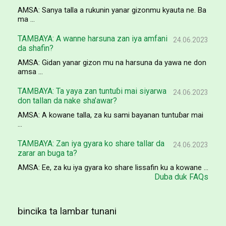
AMSA: Sanya talla a rukunin yanar gizonmu kyauta ne. Ba
ma ...
TAMBAYA: A wanne harsuna zan iya amfani
24.06.2023
da shafin?
AMSA: Gidan yanar gizon mu na harsuna da yawa ne don
amsa ...
TAMBAYA: Ta yaya zan tuntuɓi mai siyarwa
24.06.2023
don tallan da nake sha’awar?
AMSA: A kowane talla, za ku sami bayanan tuntuɓar mai
...
TAMBAYA: Zan iya gyara ko share tallar da
24.06.2023
zarar an buga ta?
AMSA: Ee, za ku iya gyara ko share lissafin ku a kowane ...
Duba duk FAQs
bincika ta lambar tunani