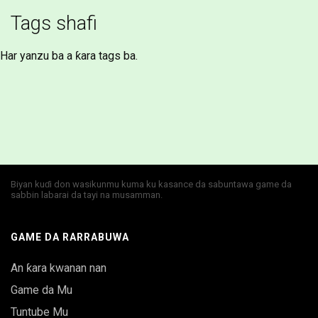
Tags shafi
Har yanzu ba a ƙara tags ba.
Biyan kuɗi don wasikunmu kuma ku kasance da sabuntawa game da
sabbin labarai da tayi na musamman.
GAME DA RARRABUWA
An ƙara kwanan nan
Game da Mu
Tuntube Mu