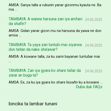
AMSA: Sanya talla a rukunin yanar gizonmu kyauta ne. Ba
ma ...
TAMBAYA: A wanne harsuna zan iya amfani
24.06.2023
da shafin?
AMSA: Gidan yanar gizon mu na harsuna da yawa ne don
amsa ...
TAMBAYA: Ta yaya zan tuntuɓi mai siyarwa
24.06.2023
don tallan da nake sha’awar?
AMSA: A kowane talla, za ku sami bayanan tuntuɓar mai
...
TAMBAYA: Zan iya gyara ko share tallar da
24.06.2023
zarar an buga ta?
AMSA: Ee, za ku iya gyara ko share lissafin ku a kowane ...
Duba duk FAQs
bincika ta lambar tunani