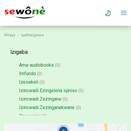
Ikhaya
Iyathengiswa
Izigaba
Ama-audiobooks
(0)
Imfundo
(0)
Izesekeli
(0)
Izincwadi Ezingelona iqiniso
(0)
Izincwadi Zezingane
(0)
Izincwadi Zezinganekwane
(0)
Omagazini
(0)