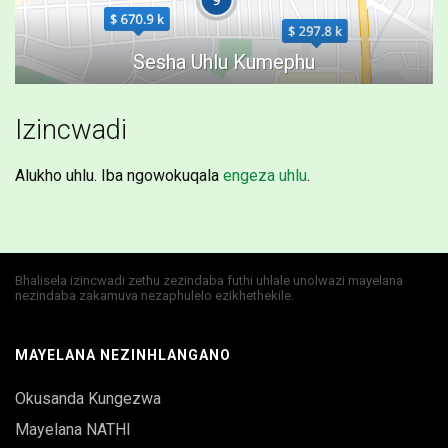
Izincwadi
Alukho uhlu. Iba ngowokuqala
engeza uhlu
.
Bhalisela izincwadi zethu zezindaba futhi uhlale unolwazi mayelana
nezindaba zakamuva nezaphulelo ezikhethekile.
MAYELANA NEZINHLANGANO
Okusanda Kungezwa
Mayelana NATHI