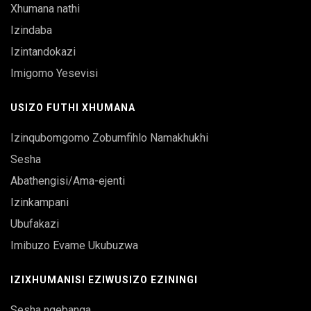
Xhumana nathi
Izindaba
Izintandokazi
Imigomo Yesevisi
USIZO FUTHI XHUMANA
Izinqubomgomo Zobumfihlo Namakhukhi
Sesha
Abathengisi/Ama-ejenti
Izinkampani
Ubufakazi
Imibuzo Evame Ukubuzwa
IZIXHUMANISI EZIWUSIZO EZININGI
Sesha ngebanga