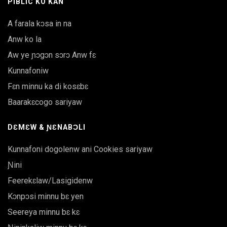
PIBLIC KO KAN
A farala kɔsa in na
Anw ko la
Aw ye ɲɔgɔn sɔrɔ Anw fɛ
Kunnafoniw
Fɛn minnu ka di kosɛbɛ
Baarakɛcogo sariyaw
DƐMƐW & ƝƐNABƆLI
Kunnafoni dogolenw ani Cookies sariyaw
Ɲini
Feerekɛlaw/Lasigidenw
Kɔnpɔsi minnu bɛ yen
Seereya minnu bɛ kɛ