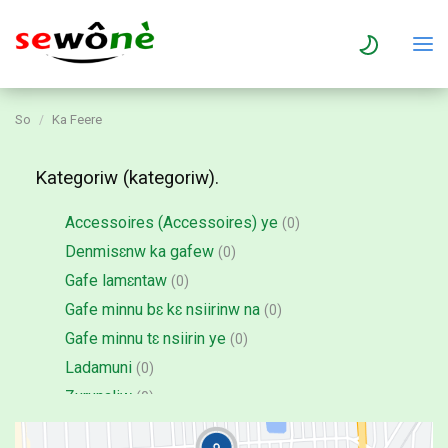
So
Ka Feere
Kategoriw (kategoriw).
Accessoires (Accessoires) ye
(0)
Denmisɛnw ka gafew
(0)
Gafe lamɛntaw
(0)
Gafe minnu bɛ kɛ nsiirinw na
(0)
Gafe minnu tɛ nsiirin ye
(0)
Ladamuni
(0)
Zurunaliw
(0)