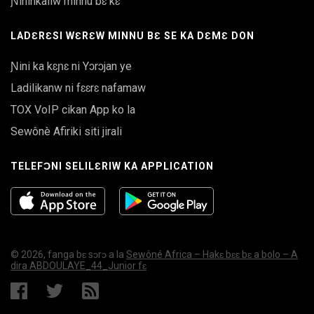
Ɲininkaliw minnu bɛ kɛ
LADƐRƐSI WƐRƐW MINNU BƐ SE KA DƐMƐ DON
Ɲini ka kɛɲɛ ni Yɔrɔjan ye
Ladilikanw ni fɛɛrɛ nafamaw
TOX VoIP cikan App ko la
Sewônè Afiriki siti jirali
TELEFƆNI SELILƐRIW KA APPLICATION
© 2026, fanga bɛ sɔrɔ a la
Sewôné Africa – Hakɛ bɛɛ bɛ a bolo – A
dira ABDOULAYE_44_Junior fɛ