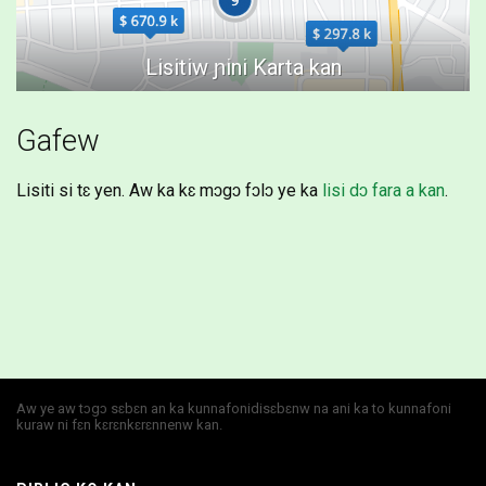
Gafew
Lisiti si tɛ yen. Aw ka kɛ mɔgɔ fɔlɔ ye ka
lisi dɔ fara a kan
.
Aw ye aw tɔgɔ sɛbɛn an ka kunnafonidisɛbɛnw na ani ka to kunnafoni
kuraw ni fɛn kɛrɛnkɛrɛnnenw kan.