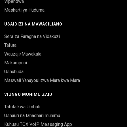
Vipendwa
Masharti ya Huduma
USAIDIZI NA MAWASILIANO
Sera za Faragha na Vidakuzi
Tafuta
Wauzaji/Mawakala
Makampuni
Ushuhuda
Maswali Yanayoulizwa Mara kwa Mara
VIUNGO MUHIMU ZAIDI
Tafuta kwa Umbali
Ushauri na tahadhari muhimu
Kuhusu TOX VoIP Messaging App