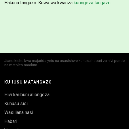
Hakuna tangazo. Kuwa wa kwanza
kuongeza tangazo
.
Jiandikishe kwa majarida yetu na usasishwe kuhusu habari za hivi punde
na matoleo maalum.
KUHUSU MATANGAZO
Hivi karibuni aliongeza
Kuhusu sisi
Wasiliana nasi
Habari