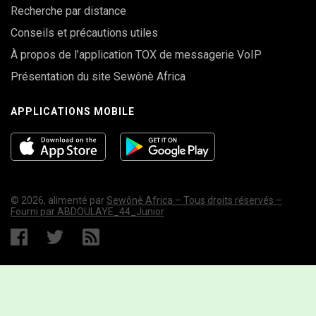
Recherche par distance
Conseils et précautions utiles
À propos de l’application TOX de messagerie VoIP
Présentation du site Sewônè Africa
APPLICATIONS MOBILE
© 2026, alimenté par
Sewônè Africa – Tous droits réservés –
Fourni par ABDOULAYE_44_Junior
MYSQL ERROR
Error:
Lock wait timeout exceeded; try restarting transaction
UPDATE `swnfl_01online` SET `visibility` = '0' WHERE
Query:
`last_online` < '1786056732'