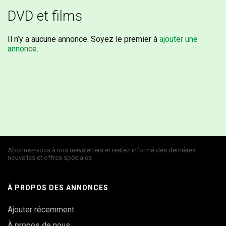
DVD et films
Il n’y a aucune annonce. Soyez le premier à
ajouter une
annonce
.
Abonnez-vous à nos newsletters et restez informé des dernières
nouvelles et offres spéciales
À PROPOS DES ANNONCES
Ajouter récemment
À propos de nous