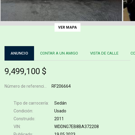
VER MAPA
ANUNCIO
CONTAR A UN AMIGO
VISTA DE CALLE
C
9,499,100 $
Número de referencia
RF206664
Tipo de carrocería
Sedán
Condición
Usado
Construido
2011
VIN
WDDNG7EB8BA372208
Publicado
19.05.2023