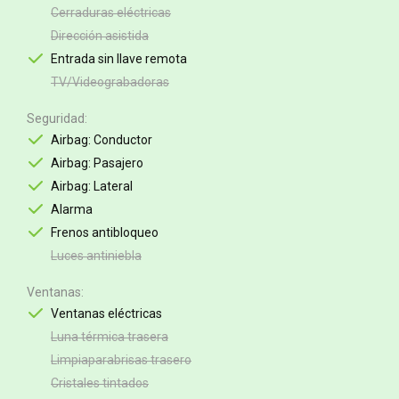
Cerraduras eléctricas
Dirección asistida
Entrada sin llave remota
TV/Videograbadoras
Seguridad
Airbag: Conductor
Airbag: Pasajero
Airbag: Lateral
Alarma
Frenos antibloqueo
Luces antiniebla
Ventanas
Ventanas eléctricas
Luna térmica trasera
Limpiaparabrisas trasero
Cristales tintados