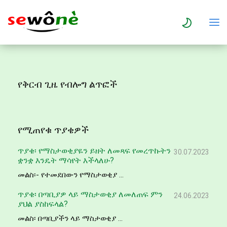
የቅርብ ጊዜ የብሎግ ልጥፎች
የሚጠየቁ ጥያቄዎች
ጥያቄ፡ የማስታወቂያዬን ይዘት ለመጻፍ የመረጥኩትን
30.07.2023
ቋንቋ እንዴት ማሳየት እችላለሁ?
መልስ፡- የተመደበውን የማስታወቂያ ...
ጥያቄ፡ በጣቢያዎ ላይ ማስታወቂያ ለመለጠፍ ምን
24.06.2023
ያህል ያስከፍላል?
መልስ፡ በጣቢያችን ላይ ማስታወቂያ ...