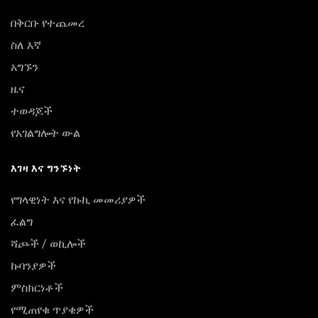
በቅርቡ የተጨመረ
ስለ እኛ
አግኙን
ዜና
ተወዳጆች
የአገልግሎት ውል
እገዛ እና ግንኙነት
የግላዊነት እና የኩኪ መመሪያዎች
ፈልግ
ሻጮች / ወኪሎች
ኩባንያዎች
ምስክርነቶች
የሚጠየቁ ጥያቄዎች