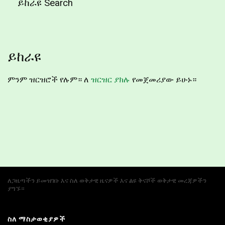
ይከራዩ Search
ይከራዩ
ምንም ዝርዝሮች የሉም። ለ
ዝርዝር ያክሉ
የመጀመሪያው ይሁኑ።
ለጋዜጣችን ይመዝገቡ እና ስለ ወቅታዊ ዜናዎች እና ልዩ ቅናሾች ወቅታዊ መረጃዎችን
ያግኙ።
ስለ ማስታወቂያዎች