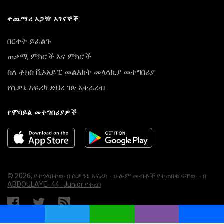
ተጨማሪ አጋዥ አገናኞች
በርቀት ይፈልጉ
ጠቃሚ ምክሮች እና ምክሮች
ስለ ቶክስ ቪኦአይፒ መልእክት መላላኪያ መተግበሪያ
የሴዎኔ አፍሪካ ድህረ ገጽ አቀራረብ
የሞባይል መተግበሪያዎች
© 2026, የተጎላበተው በ
ሴዎንኔ አፍሪካ - ሁሉም መብቶች የተጠበቁ ናቸው - በ
ABDOULAYE_44_Junior የቀረበ