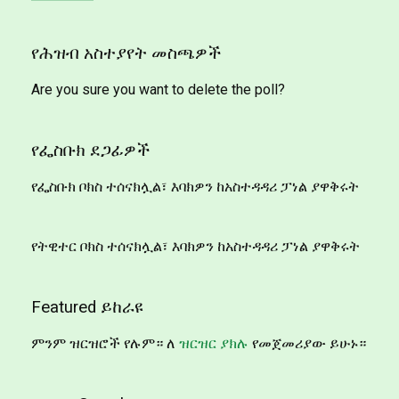
የሕዝብ አስተያየት መስጫዎች
Are you sure you want to delete the poll?
የፌስቡክ ደጋፊዎች
የፌስቡክ ቦክስ ተሰናክሏል፣ እባክዎን ከአስተዳዳሪ ፓነል ያዋቅሩት
የትዊተር ቦክስ ተሰናክሏል፣ እባክዎን ከአስተዳዳሪ ፓነል ያዋቅሩት
Featured ይከራዩ
ምንም ዝርዝሮች የሉም። ለ
ዝርዝር ያክሉ
የመጀመሪያው ይሁኑ።