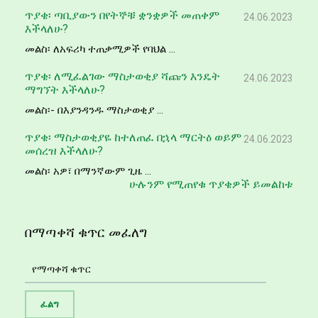
ጥያቄ፡ ጣቢያውን በየትኞቹ ቋንቋዎች መጠቀም
24.06.2023
እችላለሁ?
መልስ፡ ለአፍሪካ ተጠቃሚዎች የባህል ...
ጥያቄ፡ ለሚፈልገው ማስታወቂያ ሻጩን እንዴት
24.06.2023
ማግኘት እችላለሁ?
መልስ፡- በእያንዳንዱ ማስታወቂያ ...
ጥያቄ፡ ማስታወቂያዬ ከተለጠፈ በኋላ ማርትዕ ወይም
24.06.2023
መሰረዝ እችላለሁ?
መልስ፡ አዎ፣ በማንኛውም ጊዜ ...
ሁሉንም የሚጠየቁ ጥያቄዎች ይመልከቱ
በማጣቀሻ ቁጥር መፈለግ