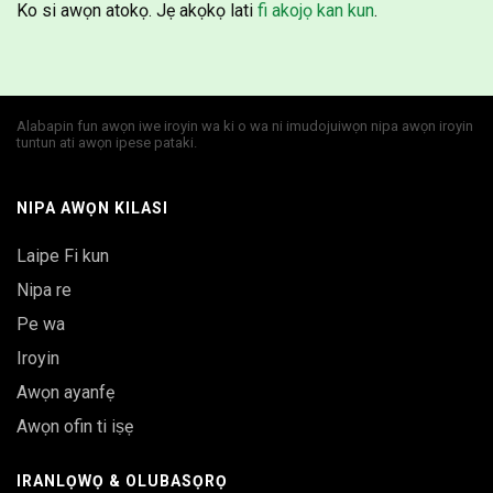
Ko si awọn atokọ. Jẹ akọkọ lati
fi akojọ kan kun
.
Alabapin fun awọn iwe iroyin wa ki o wa ni imudojuiwọn nipa awọn iroyin
tuntun ati awọn ipese pataki.
NIPA AWỌN KILASI
Laipe Fi kun
Nipa re
Pe wa
Iroyin
Awọn ayanfẹ
Awọn ofin ti iṣẹ
IRANLỌWỌ & OLUBASỌRỌ