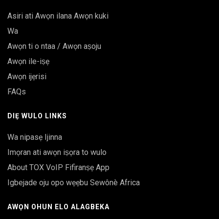
Asiri ati Awọn ilana Awọn kuki
Wa
Awọn ti o ntaa / Awọn aṣoju
Awọn ile-iṣẹ
Awọn ijẹrisi
FAQs
DIẸ WULO LINKS
Wa nipasẹ Ijinna
Imọran ati awọn iṣọra to wulo
About TOX VoIP Fifiranṣẹ App
Igbejade oju opo wẹẹbu Sewônè Africa
AWỌN OHUN ELO ALAGBEKA