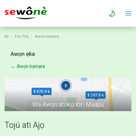
Ile
Fun Tita
Awọn kamẹra
Awọn ẹka
← Awọn kamẹra
Tojú ati Ajọ