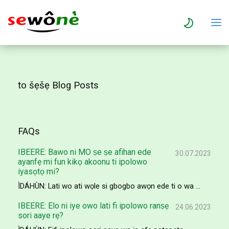
to šẹšẹ Blog Posts
FAQs
IBEERE: Bawo ni MO ṣe ṣe afihan ede
30.07.2023
ayanfẹ mi fun kikọ akoonu ti ipolowo
iyasọtọ mi?
ÌDÁHÙN: Lati wo ati wọle si gbogbo awọn ede ti o wa ...
IBEERE: Elo ni iye owo lati fi ipolowo ranṣẹ
24.06.2023
sori aaye rẹ?