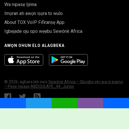
Wa nipasẹ Ijinna
Imọran ati awọn iṣọra to wulo
About TOX VoIP Fifiranṣẹ App
Igbejade oju opo wẹẹbu Sewônè Africa
AWỌN OHUN ELO ALAGBEKA
© 2026, agbara lati owo
Sewôné Africa – Gbogbo ẹtọ wa ni ipamọ
– Pese nipasẹ ABDOULAYE_44_Junior
MYSQL ERROR
Facebook
Twitter
WhatsApp
Viber
Share
Error:
Lock wait timeout exceeded; try restarting transaction
UPDATE `swnfl_01online` SET `visibility` = '0' WHERE
Query:
`last_online` < '1786256506'