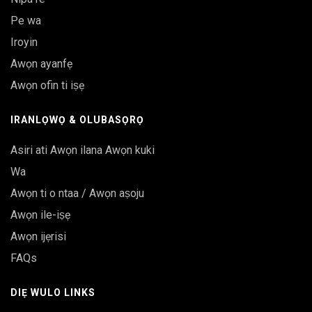
Pe wa
Iroyin
Awọn ayanfẹ
Awọn ofin ti iṣẹ
IRANLỌWỌ & OLUBASỌRỌ
Asiri ati Awọn ilana Awọn kuki
Wa
Awọn ti o ntaa / Awọn aṣoju
Awọn ile-iṣẹ
Awọn ijẹrisi
FAQs
DIẸ WULO LINKS