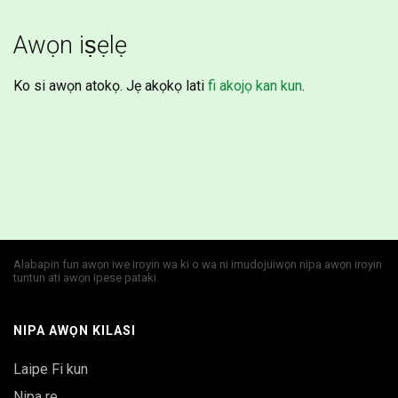
Awọn iṣẹlẹ
Ko si awọn atokọ. Jẹ akọkọ lati
fi akojọ kan kun
.
Alabapin fun awọn iwe iroyin wa ki o wa ni imudojuiwọn nipa awọn iroyin
tuntun ati awọn ipese pataki.
NIPA AWỌN KILASI
Laipe Fi kun
Nipa re