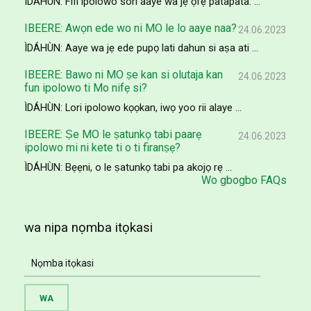
ÌDÁHÙN: Fifi ipolowo sori aaye wa jẹ ọfẹ patapata. ...
IBEERE: Awọn ede wo ni MO le lo aaye naa?
24.06.2023
ÌDÁHÙN: Aaye wa jẹ ede pupọ lati dahun si aṣa ati ...
IBEERE: Bawo ni MO ṣe kan si olutaja kan
24.06.2023
fun ipolowo ti Mo nifẹ si?
ÌDÁHÙN: Lori ipolowo kọọkan, iwọ yoo rii alaye ...
IBEERE: Ṣe MO le ṣatunkọ tabi paarẹ
24.06.2023
ipolowo mi ni kete ti o ti firanṣẹ?
ÌDÁHÙN: Bẹẹni, o le ṣatunkọ tabi pa akojọ rẹ ...
Wo gbogbo FAQs
wa nipa nọmba itọkasi