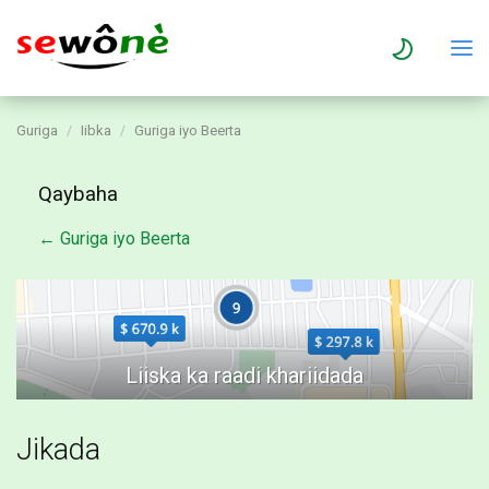
Guriga
Iibka
Guriga iyo Beerta
Qaybaha
← Guriga iyo Beerta
Jikada