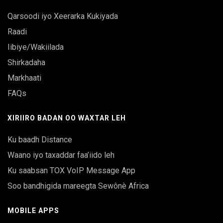
Qarsoodi iyo Xeerarka Kukiyada
Raadi
Iibiye/Wakiilada
Shirkadaha
Markhaati
FAQs
XIRIIRO BADAN OO WAXTAR LEH
Ku baadh Distance
Waano iyo taxaddar faa’iido leh
Ku saabsan TOX VoIP Message App
Soo bandhigida mareegta Sewônè Africa
MOBILE APPS