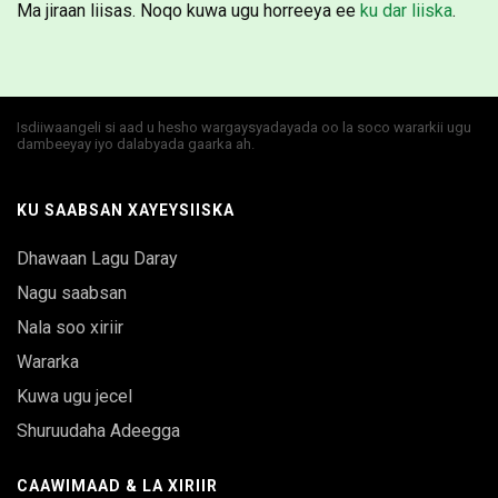
Ma jiraan liisas. Noqo kuwa ugu horreeya ee
ku dar liiska
.
Isdiiwaangeli si aad u hesho wargaysyadayada oo la soco wararkii ugu
dambeeyay iyo dalabyada gaarka ah.
KU SAABSAN XAYEYSIISKA
Dhawaan Lagu Daray
Nagu saabsan
Nala soo xiriir
Wararka
Kuwa ugu jecel
Shuruudaha Adeegga
CAAWIMAAD & LA XIRIIR