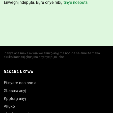
Enweghị ndepụta. Bụrụ onye mbụ
tinye ndepụta
.
Idenye aha maka akwụkwọ akụkọ anyị ma nọgide na-emelite maka
akụkọ kachasị ọhụrụ na onyinye pụrụ iche.
BASARA NKEWA
Etinyere nso nso a
Gbasara anyị
Kpọtụrụ anyị
Akụkọ