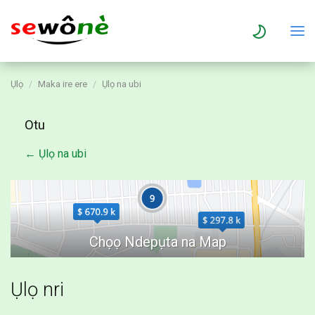
Ụlọ
Maka ire ere
Ụlọ na ubi
Otu
← Ụlọ na ubi
Ụlọ nri