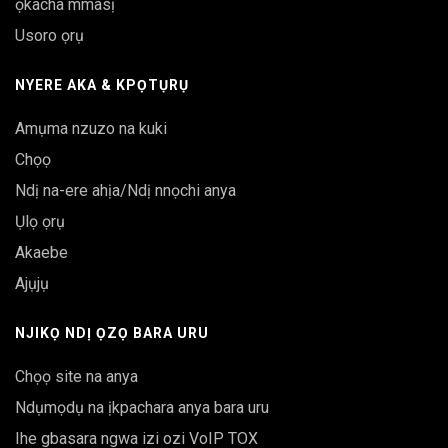
ọkacha mmasị
Usoro ọrụ
NYERE AKA & KPỌTỤRỤ
Amụma nzuzo na kuki
Chọọ
Ndị na-ere ahịa/Ndị nnọchi anya
Ụlọ ọrụ
Akaebe
Ajụjụ
NJIKỌ NDỊ ỌZỌ BARA URU
Chọọ site na anya
Ndụmọdụ na ịkpachara anya bara uru
Ihe gbasara ngwa izi ozi VoIP TOX