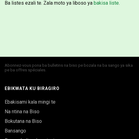
Ba listes ezali te. Zala moto ya liboso ya
bakisa liste
.
Abonnez-vous pona ba bulletins na biso pe bozala na ba sango ya sika
pe ba offres spéciales.
EBIKWATA KU BIRAGIRO
Ebakisami kala mingi te
Na ntina na Biso
Bokutana na Biso
Bansango