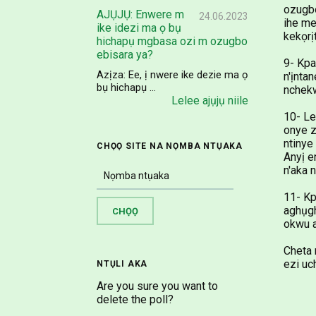
ozugbo
AJỤJỤ: Enwere m
24.06.2023
ihe me
ike idezi ma ọ bụ
kekọrị
hichapụ mgbasa ozi m ozugbo
ebisara ya?
9- Kpa
Azịza: Ee, ị nwere ike dezie ma ọ
n'ịnta
bụ hichapụ ...
nchekw
Lelee ajụjụ niile
10- Le
onye z
ntinye
CHỌỌ SITE NA NỌMBA NTỤAKA
Anyị e
n'aka 
11- Kp
aghụgh
okwu a
Cheta 
ezi uc
NTỤLI AKA
Are you sure you want to
delete the poll?