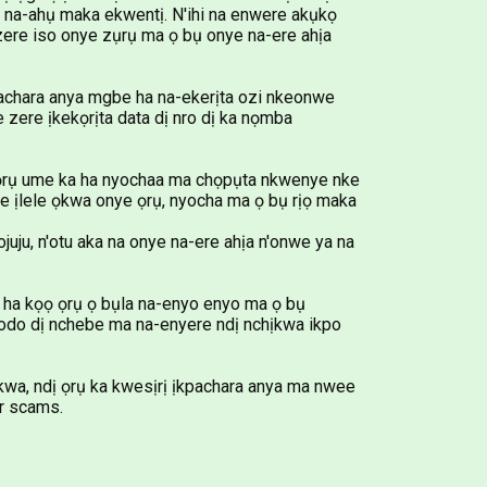
 na-ahụ maka ekwentị. N'ihi na enwere akụkọ
ere iso onye zụrụ ma ọ bụ onye na-ere ahịa
pachara anya mgbe ha na-ekerịta ozi nkeonwe
 zere ịkekọrịta data dị nro dị ka nọmba
 ọrụ ume ka ha nyochaa ma chọpụta nkwenye nke
e ịlele ọkwa onye ọrụ, nyocha ma ọ bụ rịọ maka
uju, n'otu aka na onye na-ere ahịa n'onwe ya na
 ha kọọ ọrụ ọ bụla na-enyo enyo ma ọ bụ
bodo dị nchebe ma na-enyere ndị nchịkwa ikpo
kwa, ndị ọrụ ka kwesịrị ịkpachara anya ma nwee
er scams.