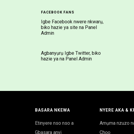
FACEBOOK FANS
Igbe Facebook nwere nkwarụ,
biko hazie ya site na Panel
Admin
Agbanyụrụ Igbe Twitter, biko
hazie ya na Panel Admin
BASARA NKEWA
NYERE AKA & 
Etinyere nso nso a
Amụma nzuzo na
Gbasara anyị
Chọọ