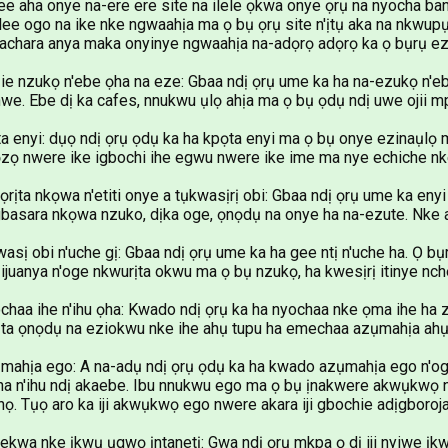
e aha onye na-ere ere site na ilele ọkwa onye ọrụ na nyocha ban
e ogo na ike nke ngwaahịa ma ọ bụ ọrụ site n'ịtụ aka na nkwupụ
hara anya maka onyinye ngwaahịa na-adọrọ adọrọ ka ọ bụrụ ez
ie nzukọ n'ebe ọha na eze: Gbaa ndị ọrụ ume ka ha na-ezukọ n'
e. Ebe dị ka cafes, nnukwu ụlọ ahịa ma ọ bụ ọdụ ndị uwe ojii 
a enyi: dụọ ndị ọrụ ọdụ ka ha kpọta enyi ma ọ bụ onye ezinaụlọ
zọ nwere ike igbochi ihe egwu nwere ike ime ma nye echiche n
ọrịta nkọwa n'etiti onye a tụkwasịrị obi: Gbaa ndị ọrụ ume ka eny
basara nkọwa nzuko, dịka oge, ọnọdụ na onye ha na-ezute. Nke
asị obi n'uche gị: Gbaa ndị ọrụ ume ka ha gee ntị n'uche ha. Ọ b
 ijuanya n'oge nkwurịta okwu ma ọ bụ nzukọ, ha kwesịrị itinye 
chaa ihe n'ihu ọha: Kwado ndị ọrụ ka ha nyochaa nke ọma ihe ha 
ta ọnọdụ na eziokwu nke ihe ahụ tupu ha emechaa azụmahịa ahụ
mahịa ego: A na-adụ ndị ọrụ ọdụ ka ha kwado azụmahịa ego n'og
a n'ihu ndị akaebe. Ibu nnukwu ego ma ọ bụ ịnakwere akwụkwọ 
ọ. Tụọ aro ka iji akwụkwọ ego nwere akara iji gbochie adịgboroja
ekwa nke ịkwụ ụgwọ ịntanetị: Gwa ndị ọrụ mkpa ọ dị iji nyiwe ị