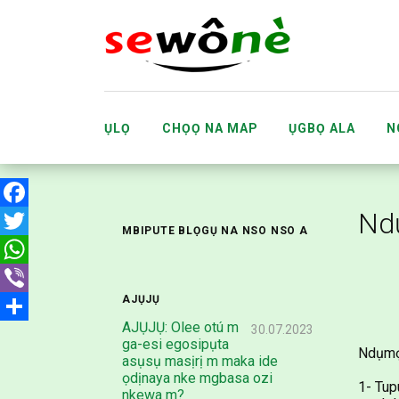
ỤLỌ
CHỌỌ NA MAP
ỤGBỌ ALA
N
IHE OMUME
ONYE ỌRỤ ACC
Nd
Facebook
MBIPUTE BLỌGỤ NA NSO NSO A
Twitter
WhatsApp
AJỤJỤ
Viber
AJỤJỤ: Olee otú m
30.07.2023
Share
ga-esi egosipụta
Ndụmọd
asụsụ masịrị m maka ide
ọdịnaya nke mgbasa ozi
1- Tup
nkewa m?