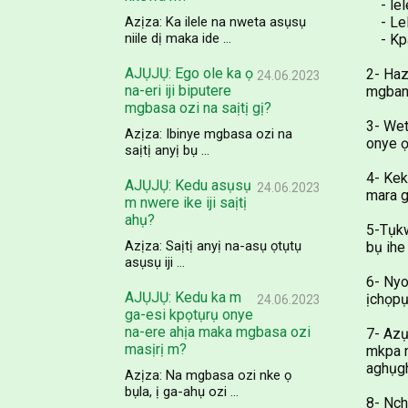
- lele
Azịza: Ka ilele na nweta asụsụ
- Lele
niile dị maka ide ...
- Kpac
AJỤJỤ: Ego ole ka ọ
2- Haz
24.06.2023
na-eri iji biputere
mgbanw
mgbasa ozi na saịtị gị?
3- Wet
Azịza: Ibinye mgbasa ozi na
onye ọ
saịtị anyị bụ ...
4- Kek
AJỤJỤ: Kedu asụsụ
24.06.2023
mara g
m nwere ike iji saịtị
ahụ?
5-Tụkw
Azịza: Saịtị anyị na-asụ ọtụtụ
bụ ihe
asụsụ iji ...
6- Nyo
AJỤJỤ: Kedu ka m
ịchọpụ
24.06.2023
ga-esi kpọtụrụ onye
na-ere ahịa maka mgbasa ozi
7- Azụ
masịrị m?
mkpa n
aghụgh
Azịza: Na mgbasa ozi nke ọ
bụla, ị ga-ahụ ozi ...
8- Nch