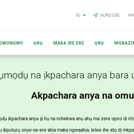
IG
HỌRỌ EBE
XA
GWONGWO
ỌRỤ
MAKA IRE ERE
ỌRỤ
MGBAZI
OUNTS
ONYE NHAZI MMEMME ACCOUNTS
ụmọdụ na ịkpachara anya bara 
Akpachara anya na om
ụ ịkpachara anya iji hụ na nchekwa anụ ahụ ma zere ojoro dị n'ị
u ịkpọtụrụ onye na-ere ahịa maka ngwaahịa, lelee ihe atọ dị mkpa