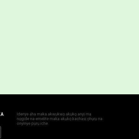
KA
Idenye aha maka akwụkwọ akụkọ anyị ma
nọgide na-emelite maka akụkọ kachasị ọhụrụ na
onyinye pụrụ iche.