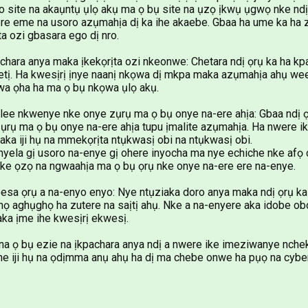
 site na akaụntụ ụlọ akụ ma ọ bụ site na ụzọ ịkwụ ụgwọ nke ndị
re eme na usoro azụmahịa dị ka ihe akaebe. Gbaa ha ume ka ha z
ta ozi gbasara ego dị nro.
chara anya maka ịkekọrịta ozi nkeonwe: Chetara ndị ọrụ ka ha k
netị. Ha kwesịrị ịnye naanị nkọwa dị mkpa maka azụmahịa ahụ wee
a ọha ha ma ọ bụ nkọwa ụlọ akụ.
lee nkwenye nke onye zụrụ ma ọ bụ onye na-ere ahịa: Gbaa ndị
ụrụ ma ọ bụ onye na-ere ahịa tupu ịmalite azụmahịa. Ha nwere ik
 aka iji hụ na mmekọrịta ntụkwasị obi na ntụkwasị obi.
nyela gị usoro na-enye gị ohere inyocha ma nye echiche nke afọ oj
nke ọzọ na ngwaahịa ma ọ bụ ọrụ nke onye na-ere ere na-enye.
esa ọrụ a na-enyo enyo: Nye ntụziaka doro anya maka ndị ọrụ ka
ọ aghụghọ ha zutere na saịtị ahụ. Nke a na-enyere aka idobe o
ka ịme ihe kwesịrị ekwesị.
na ọ bụ ezie na ịkpachara anya ndị a nwere ike imeziwanye nche
he iji hụ na ọdịmma anụ ahụ ha dị ma chebe onwe ha pụọ ​​​​na cyb