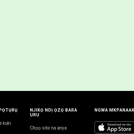
KPỌTỤRỤ
NJIKỌ NDỊ ỌZỌ BARA
NGWA MKPANAA
URU
 kuki
Chọọ site na anya