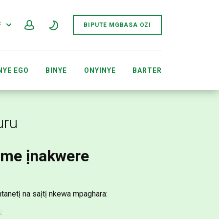
F
BIPUTE MGBASA OZI
NYE EGO
BINYE
ONYINYE
BARTER
NGOSIPỤTA WEBỤSAỊTỊ SEWÔNÈ AFRICA
uru
ume ịnakwere
ntanetị na saịtị nkewa mpaghara:
: