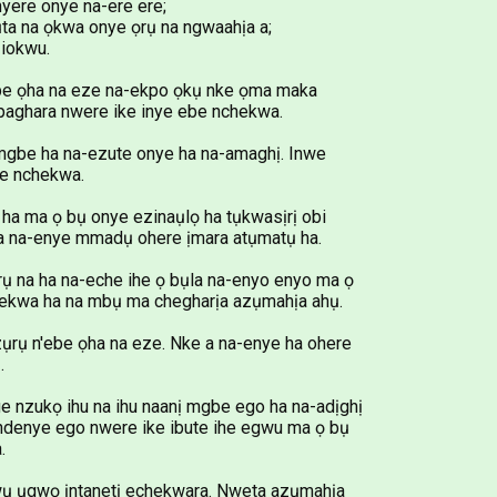
yere onye na-ere ere;
ta na ọkwa onye ọrụ na ngwaahịa a;
iokwu.
ebe ọha na eze na-ekpo ọkụ nke ọma maka
mpaghara nwere ike inye ebe nchekwa.
 mgbe ha na-ezute onye ha na-amaghị. Inwe
ke nchekwa.
i ha ma ọ bụ onye ezinaụlọ ha tụkwasịrị obi
 a na-enye mmadụ ohere ịmara atụmatụ ha.
ụrụ na ha na-eche ihe ọ bụla na-enyo enyo ma ọ
nchekwa ha na mbụ ma chegharịa azụmahịa ahụ.
zụrụ n'ebe ọha na eze. Nke a na-enye ha ohere
.
e nzukọ ihu na ihu naanị mgbe ego ha na-adịghị
ndenye ego nwere ike ibute ihe egwu ma ọ bụ
.
kwụ ụgwọ ịntanetị echekwara. Nweta azụmahịa