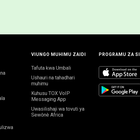
VIUNGO MUHIMU ZAIDI
PROGRAMU ZA S
Tafuta kwa Umbali
 na
Ushauri na tahadhari
muhimu
Kuhusu TOX VoIP
la
Messaging App
Uwasilishaji wa tovuti ya
Sewônè Africa
ulizwa