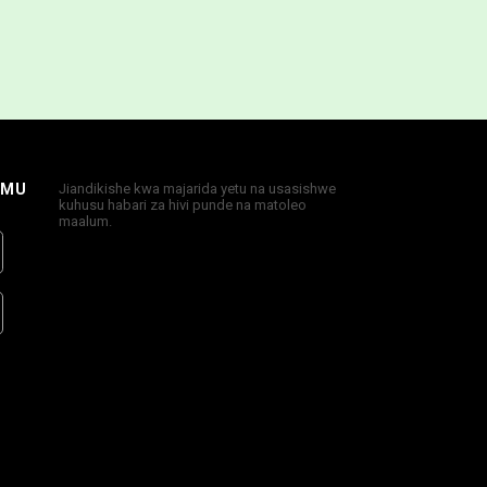
IMU
Jiandikishe kwa majarida yetu na usasishwe
kuhusu habari za hivi punde na matoleo
maalum.