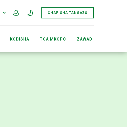
F
CHAPISHA TANGAZO
KODISHA
TOA MKOPO
ZAWADI
MRATIBU WA TUKIO ACCOUNTS