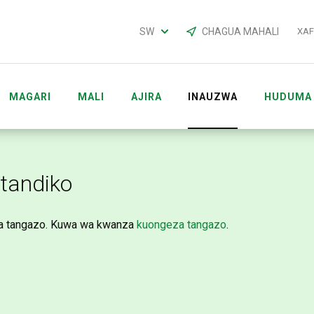
SW
CHAGUA MAHALI
XA
MAGARI
MALI
AJIRA
INAUZWA
HUDUMA
TUKIO
MFANYAKAZI ACCOUNTS
tandiko
a tangazo. Kuwa wa kwanza
kuongeza tangazo
.
AFRICA