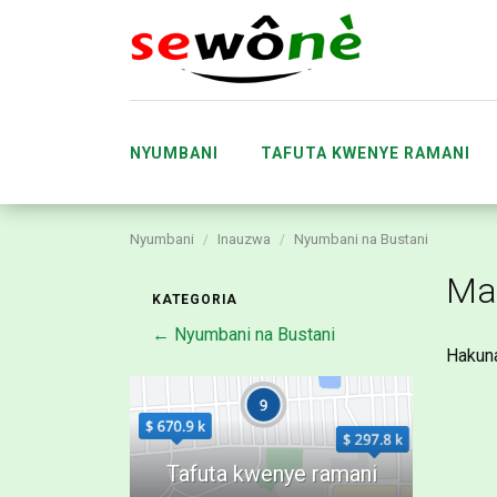
NYUMBANI
TAFUTA KWENYE RAMANI
Nyumbani
Inauzwa
Nyumbani na Bustani
KUBADILISHANA
MA
Ma
KATEGORIA
← Nyumbani na Bustani
Hakun
UWASILISHAJI WA TOVUTI YA SEWÔNÈ 