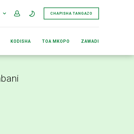
F
CHAPISHA TANGAZO
KODISHA
TOA MKOPO
ZAWADI
MRATIBU WA TUKIO ACCOUNTS
bani