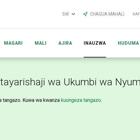
SW
CHAGUA MAHALI
XA
MAGARI
MALI
AJIRA
INAUZWA
HUDUMA
TUKIO
MFANYAKAZI ACCOUNTS
tayarishaji wa Ukumbi wa Nyum
a tangazo. Kuwa wa kwanza
kuongeza tangazo
.
AFRICA