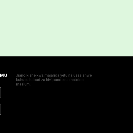
IMU
Jiandikishe kwa majarida yetu na usasishwe
kuhusu habari za hivi punde na matoleo
maalum.