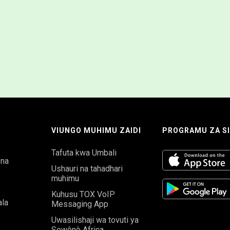
VIUNGO MUHIMU ZAIDI
PROGRAMU ZA S
Tafuta kwa Umbali
 na
Ushauri na tahadhari
muhimu
Kuhusu TOX VoIP
la
Messaging App
Uwasilishaji wa tovuti ya
Sewônè Africa