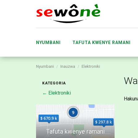
NYUMBANI
TAFUTA KWENYE RAMANI
Nyumbani
Inauzwa
Elektroniki
KUBADILISHANA
MA
Wa
KATEGORIA
← Elektroniki
Hakun
UWASILISHAJI WA TOVUTI YA SEWÔNÈ 