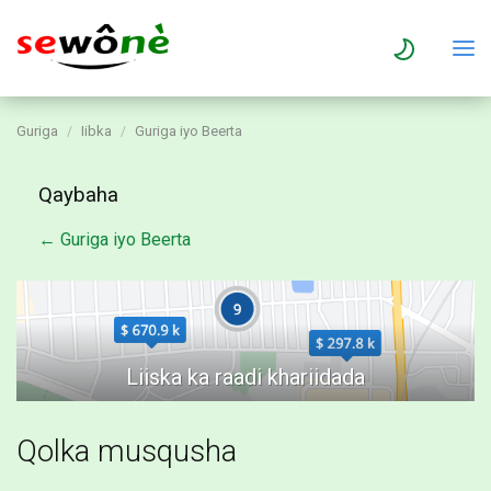
Guriga
Iibka
Guriga iyo Beerta
Qaybaha
← Guriga iyo Beerta
Qolka musqusha