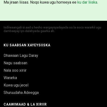
Ma jiraan liisas. Noqo kuwa ugu horreeya ee
ku dar liiska
.
Isdiiwaangeli si aad u hesho wargaysyadayada oo la soco wararkii ugu
dambeeyay iyo dalabyada gaarka ah.
KU SAABSAN XAYEYSIISKA
Dhawaan Lagu Daray
Nagu saabsan
Nala soo xiriir
Wararka
Kuwa ugu jecel
Shuruudaha Adeegga
CAAWIMAAD & LA XIRIIR