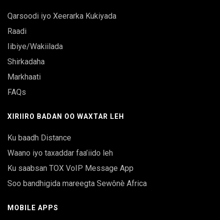
Qarsoodi iyo Xeerarka Kukiyada
Raadi
Iibiye/Wakiilada
Shirkadaha
Markhaati
FAQs
XIRIIRO BADAN OO WAXTAR LEH
Ku baadh Distance
Waano iyo taxaddar faa’iido leh
Ku saabsan TOX VoIP Message App
Soo bandhigida mareegta Sewônè Africa
MOBILE APPS