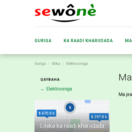
GURIGA
KA RAADI KHARIIDADA
MA
Guriga
Iibka
Elektrooniga
SARRIFKA
DHACDOOYI
Maq
QAYBAHA
← Elektrooniga
Ma jir
SOO BANDHIGIDA MAREEGTA SEWÔNÈ A