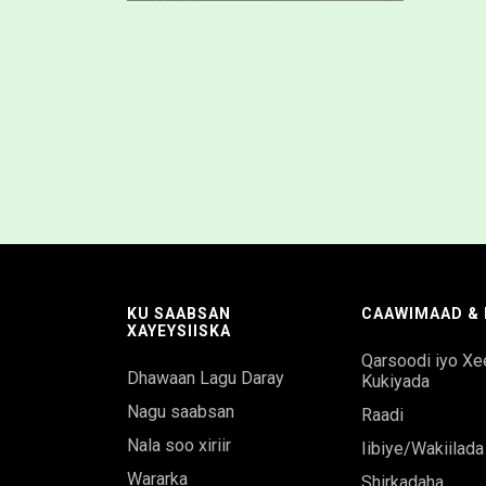
KU SAABSAN
CAAWIMAAD & L
XAYEYSIISKA
Qarsoodi iyo Xe
Dhawaan Lagu Daray
Kukiyada
Nagu saabsan
Raadi
Nala soo xiriir
Iibiye/Wakiilada
Wararka
Shirkadaha