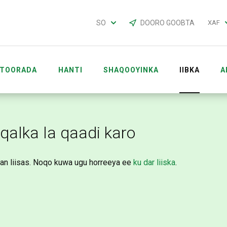
SO
DOORO GOOBTA
XAF
TOORADA
HANTI
SHAQOOYINKA
IIBKA
A
NKA
SHAQAALE ACCOUNTS
alka la qaadi karo
aan liisas. Noqo kuwa ugu horreeya ee
ku dar liiska
.
FRICA