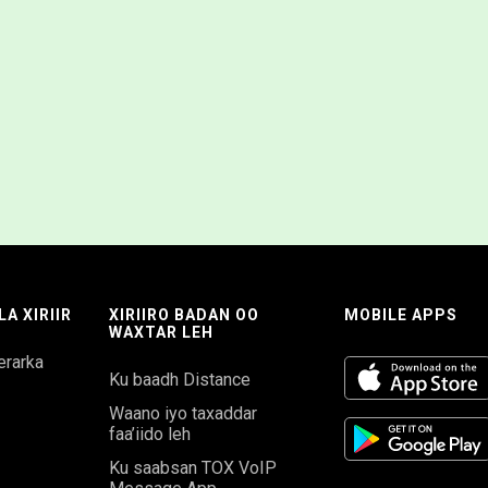
A XIRIIR
XIRIIRO BADAN OO
MOBILE APPS
WAXTAR LEH
erarka
Ku baadh Distance
Waano iyo taxaddar
faa’iido leh
Ku saabsan TOX VoIP