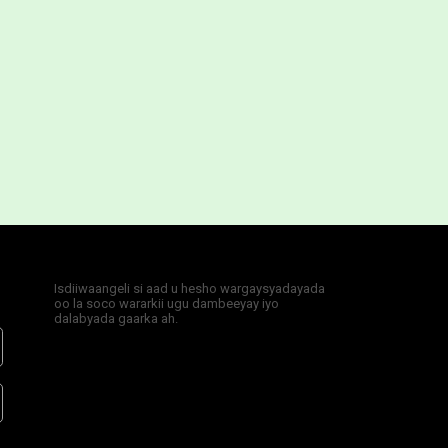
Isdiiwaangeli si aad u hesho wargaysyadayada
oo la soco wararkii ugu dambeeyay iyo
dalabyada gaarka ah.