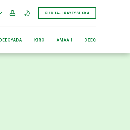
KU DHAJI XAYEYSIISKA
DEEGYADA
KIRO
AMAAH
DEEQ
QABANQAABIYAHA DHACDADA ACCOUNTS