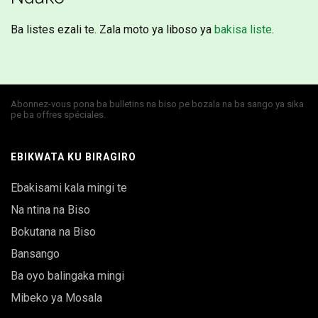
Ba listes ezali te. Zala moto ya liboso ya
bakisa liste
.
Abonnez-vous pona ba bulletins na biso pe bozala na ba sango ya sika
pe ba offres spéciales.
EBIKWATA KU BIRAGIRO
Ebakisami kala mingi te
Na ntina na Biso
Bokutana na Biso
Bansango
Ba oyo balingaka mingi
Mibeko ya Mosala