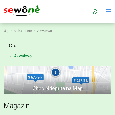
Ụlọ
Maka ire ere
Akwụkwọ
Otu
← Akwụkwọ
Magazin