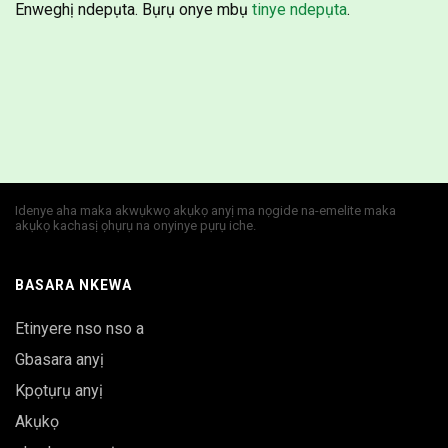
Enweghị ndepụta. Bụrụ onye mbụ
tinye ndepụta
.
Idenye aha maka akwụkwọ akụkọ anyị ma nọgide na-emelite maka
akụkọ kachasị ọhụrụ na onyinye pụrụ iche.
BASARA NKEWA
Etinyere nso nso a
Gbasara anyị
Kpọtụrụ anyị
Akụkọ