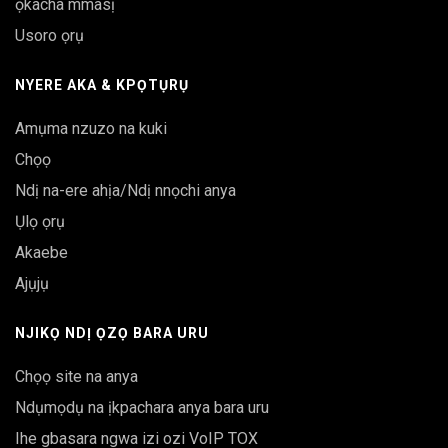
ọkacha mmasị
Usoro ọrụ
NYERE AKA & KPỌTỤRỤ
Amụma nzuzo na kuki
Chọọ
Ndị na-ere ahịa/Ndị nnọchi anya
Ụlọ ọrụ
Akaebe
Ajụjụ
NJIKỌ NDỊ ỌZỌ BARA URU
Chọọ site na anya
Ndụmọdụ na ịkpachara anya bara uru
Ihe gbasara ngwa izi ozi VoIP TOX