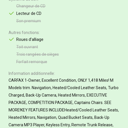
Changeur de CD
Lecteur de CD
Son premium
Autres fonctions
Roues d’alliage
Toit ouvrant
Trois rangées de sièges
Forfait remorque
Information additionnelle
CARFAX 1-Owner, Excellent Condition, ONLY 1,418 Miles! M
Models trim. Navigation, Heated/Cooled Leather Seats, Turbo
Charged, Back-Up Camera, Heated Mirrors, EXECUTIVE
PACKAGE, COMPETITION PACKAGE, Captains Chairs. SEE
MORE!KEY FEATURES INCLUDEHeated/Cooled Leather Seats,
Heated Mirrors, Navigation, Quad Bucket Seats, Back-Up
Camera MP3 Player, Keyless Entry, Remote Trunk Release,