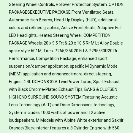
Steering Wheel Controls, Rollover Protection System. OPTION
PACKAGESEXECUTIVE PACKAGE Front Ventilated Seats,
Automatic High Beams, Head-Up Display (HUD), additional
colors and refined graphics, Active Front Seats, Adaptive Full
LED Headlights, Heated Steering Wheel, COMPETITION
PACKAGE Wheels: 20 x 9.5 Frt & 20 x 10.5 Rr M Lt Alloy Double
spoke style 601M, Tires: P265/35R20 Frt & P295/30R20 Rr
Performance, Competition Package, enhanced sport
suspension/damper application, specific M Dynamic Mode
(MDM) application and enhanced/more-direct steering,
Engine: 4.4L DOHC V8 32V TwinPower Turbo, Sport Exhaust
with Black Chrome-Plated Exhaust Tips, BANG & OLUFSEN
HIGH-END SURROUND SOUND SYSTEM Featuring Acoustic
Lens Technology (ALT) and Dirac Dimensions technology,
System includes 1000 watts of power and 12 active
loudspeakers. M Models with Alpine White exterior and Sakhir
Orange/Black interior features a 8 Cylinder Engine with 560