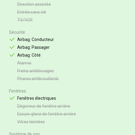
Direction assistée
Entrée sans clé
TV/VCR
Sécurité
Airbag: Conducteur
Airbag: Passager
Airbag: Côté
Alarme
Freins antiblocages
Phares antibrouillards
Fenêtres
Fenêtres électriques
Dégivreur de fenêtre arrière
Essuie-glace de fenêtre arrière
Vitres teintées
Système de son