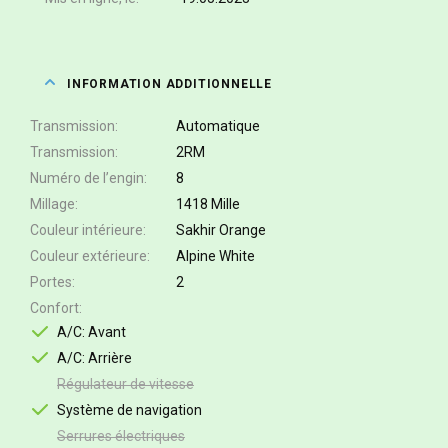
INFORMATION ADDITIONNELLE
Transmission
Automatique
Transmission
2RM
Numéro de l’engin
8
Millage
1418 Mille
Couleur intérieure
Sakhir Orange
Couleur extérieure
Alpine White
Portes
2
Confort
A/C: Avant
A/C: Arrière
Régulateur de vitesse
Système de navigation
Serrures électriques