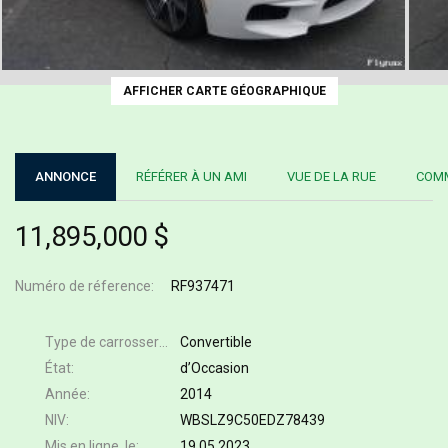
AFFICHER CARTE GÉOGRAPHIQUE
ANNONCE
RÉFÉRER À UN AMI
VUE DE LA RUE
COMM
11,895,000 $
Numéro de réference
RF937471
Type de carrosserie
Convertible
État
d’Occasion
Année
2014
NIV
WBSLZ9C50EDZ78439
Mis en ligne, le
19.05.2023