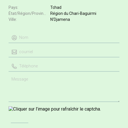
Pays
Tchad
État/Région/Province
Région du Chari-Baguirmi
Ville
N'Djamena