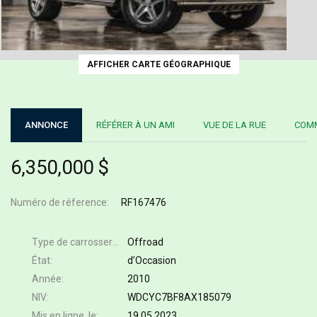
AFFICHER CARTE GÉOGRAPHIQUE
ANNONCE
RÉFÉRER À UN AMI
VUE DE LA RUE
COMM
6,350,000 $
Numéro de réference
RF167476
Type de carrosserie
Offroad
État
d’Occasion
Année
2010
NIV
WDCYC7BF8AX185079
Mis en ligne, le
19.05.2023