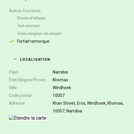
Autres fonctions
Roues d’alliage
Toit ouvrant
Trois rangées de sièges
Forfait remorque
LOCALISATION
Pays
Namibie
État/Région/Province
Khomas
Ville
Windhoek
Code postal
10007
Adresse
Khan Street, Eros, Windhoek, Khomas,
10007, Namibia