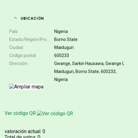
UBICACIÓN
País
Nigeria
Estado/Región/Provincia
Borno State
Ciudad
Maiduguri
Código postal
600233
Dirección
Gwange, Sarkin Hausawa, Gwange I,
Maiduguri, Borno State, 600233,
Nigeria
Ver código QR
valoración actual:
0
Total de votos:
0