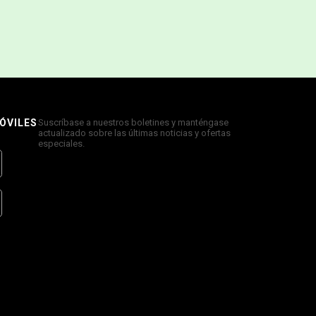
ÓVILES
Suscríbase a nuestros boletines y manténgase
actualizado sobre las últimas noticias y ofertas
especiales.