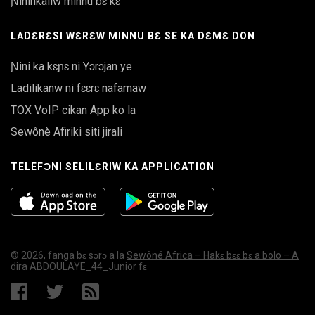
Ɲininkaliw minnu bɛ kɛ
LADƐRƐSI WƐRƐW MINNU BƐ SE KA DƐMƐ DON
Ɲini ka kɛɲɛ ni Yɔrɔjan ye
Ladilikanw ni fɛɛrɛ nafamaw
TOX VoIP cikan App ko la
Sewônè Afiriki siti jirali
TELEFƆNI SELILƐRIW KA APPLICATION
© 2026, fanga bɛ sɔrɔ a la
Sewôné Africa – Hakɛ bɛɛ bɛ a bolo – A
dira ABDOULAYE_44_Junior fɛ