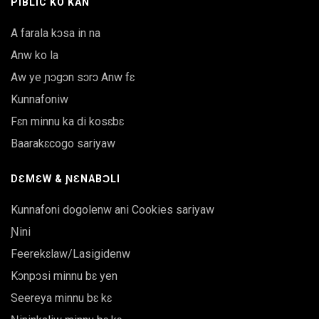
PIBLIC KO KAN
A farala kɔsa in na
Anw ko la
Aw ye ɲɔgɔn sɔrɔ Anw fɛ
Kunnafoniw
Fɛn minnu ka di kosɛbɛ
Baarakɛcogo sariyaw
DƐMƐW & ƝƐNABƆLI
Kunnafoni dogolenw ani Cookies sariyaw
Ɲini
Feerekɛlaw/Lasigidenw
Kɔnpɔsi minnu bɛ yen
Seereya minnu bɛ kɛ