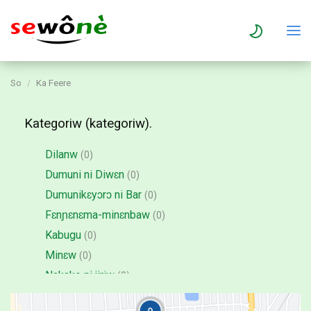
So
Ka Feere
Kategoriw (kategoriw).
Dilanw
(0)
Dumuni ni Diwɛn
(0)
Dumunikɛyɔrɔ ni Bar
(0)
Fɛnɲɛnɛma-minɛnbaw
(0)
Kabugu
(0)
Minɛw
(0)
Nakɔko ni jiriw
(0)
Piscines (jidagayɔrɔw).
(0)