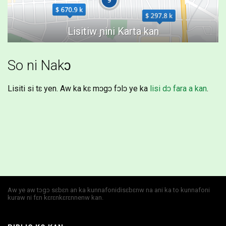
So Dekorasiyɔn
(0)
Yeelen
(0)
Ɲɛgɛn
(0)
So ni Nakɔ
Lisiti si tɛ yen. Aw ka kɛ mɔgɔ fɔlɔ ye ka
lisi dɔ fara a kan
.
Aw ye aw tɔgɔ sɛbɛn an ka kunnafonidisɛbɛnw na ani ka to kunnafoni
kuraw ni fɛn kɛrɛnkɛrɛnnenw kan.